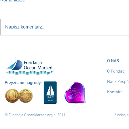
Napisz komentarz...
Nowy kurs na przyszłość:
RUSZAMY w 
Sasanka 660 dla młodzieży
do Polski!
O NAS
O Fundacji
Nasz Zespó
Przyznane nagrody:
Kontakt
© Fundacja OceanMarzen.org.pl 2011
fundacj