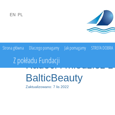
EN
PL
Strona główna
Dlaczego pomagamy
Jak pomagamy
STREFA DOBRA
Z pokładu Fundacji
Kadeci i młodzież 
BalticBeauty
Zaktualizowano:
7 lis 2022