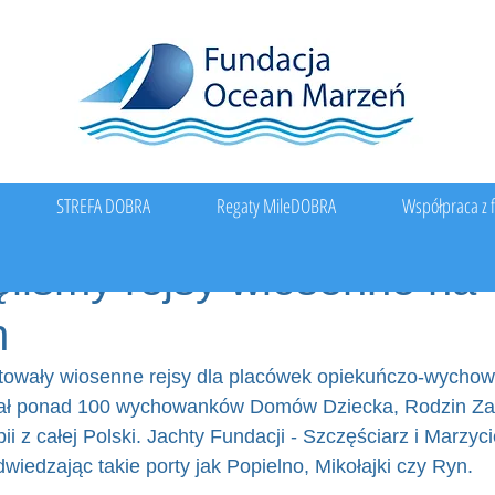
STREFA DOBRA
Regaty MileDOBRA
Współpraca z 
liśmy rejsy wiosenne na
h
towały wiosenne rejsy dla placówek opiekuńczo-wycho
iał ponad 100 wychowanków Domów Dziecka, Rodzin Z
i z całej Polski. Jachty Fundacji - Szczęściarz i Marzyci
wiedzając takie porty jak Popielno, Mikołajki czy Ryn. 