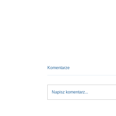
Komentarze
Napisz komentarz...
Nowy kurs na przyszłość:
Sasanka 660 dla młodzieży