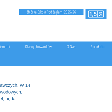
Zbiórka Szkoła Pod Żaglami 2025/26
firmami
Dla wychowanków
O Nas
Z pokładu
wawczych. W 14 
awodowych, 
el, będą 