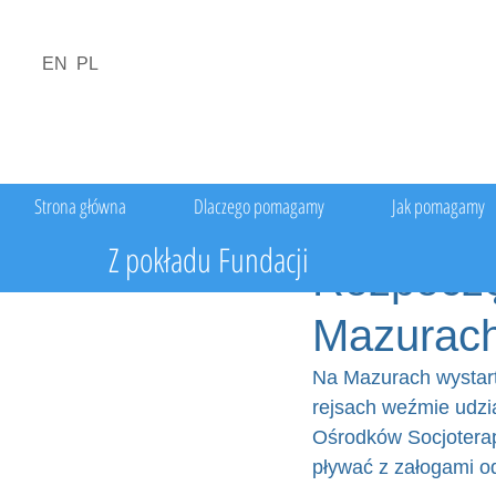
EN
PL
Strona główna
Dlaczego pomagamy
Jak pomagamy
Z pokładu Fundacji
Rozpoczę
Mazurac
Na Mazurach wystar
rejsach weźmie udz
Ośrodków Socjoterapi
pływać z załogami od