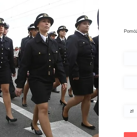
Pr
Pomóż
Imię
Adres
Wpisz
zł