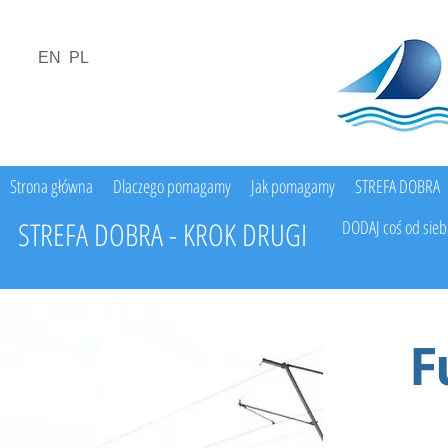
EN
PL
Strona główna
Dlaczego pomagamy
Jak pomagamy
STREFA DOBRA
STREFA DOBRA - KROK DRUGI
DODAJ coś od sieb
F