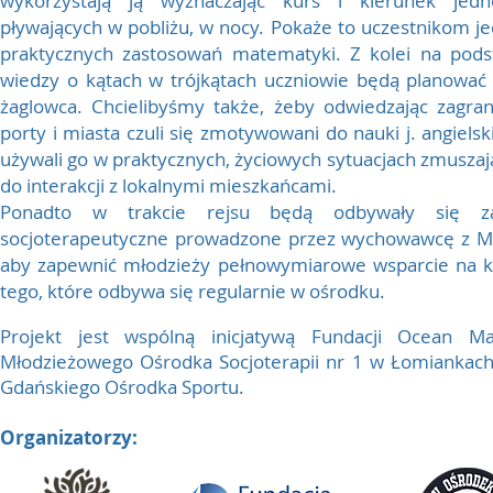
wykorzystają ją wyznaczając kurs i kierunek jedn
pływających w pobliżu, w nocy. Pokaże to uczestnikom j
praktycznych zastosowań matematyki. Z kolei na pods
wiedzy o kątach w trójkątach uczniowie będą planować 
żaglowca. Chcielibyśmy także, żeby odwiedzając zagran
porty i miasta czuli się zmotywowani do nauki j. angielsk
używali go w praktycznych, życiowych sytuacjach zmusza
do interakcji z lokalnymi mieszkańcami.
Ponadto w trakcie rejsu będą odbywały się za
socjoterapeutyczne prowadzone przez wychowawcę z M
aby zapewnić młodzieży pełnowymiarowe wsparcie na ks
tego, które odbywa się regularnie w ośrodku.
Projekt jest wspólną inicjatywą Fundacji Ocean Ma
Młodzieżowego Ośrodka Socjoterapii nr 1 w Łomiankach
Gdańskiego Ośrodka Sportu.
Organizatorzy: