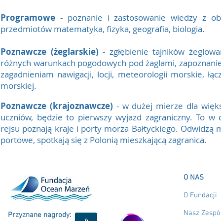
Programowe
- poznanie i zastosowanie wiedzy z ob
przedmiotów matematyka, fizyka, geografia, biologia.
Poznawcze (ż
eglarskie)
- zgłębienie tajników żeglowa
różnych warunkach pogodowych pod żaglami, zapoznanie 
zagadnieniam nawigacji, locji, meteorologii morskie, łąc
morskiej.
Poznawcze (krajoznawcze)
- w dużej mierze dla więks
uczniów, będzie to pierwszy wyjazd zagraniczny. To w 
rejsu poznają kraje i porty morza Bałtyckiego. Odwidzą 
portowe, spotkają się z Polonią mieszkającą zagranica.
O NAS
O Fundacji
Nasz Zespó
Przyznane nagrody: