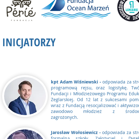
INICJATORZY
SZKOŁY pod ŻAGLAMI
kpt Adam Wiśniewski -
odpowiada za st
programową rejsu, oraz logistykę. Twó
Fundacji i Młodzieżowego Programu Eduk
Żeglarskiej. Od 12 lat z sukcesami po
wraz z Fundacją resocjalizować i aktywiz
zawodowo młodzież z środow
zagrożonych.
Jarosław Wołosiewicz -
odpowiada za st
formalną szkoły. Założyciel i Dyrek