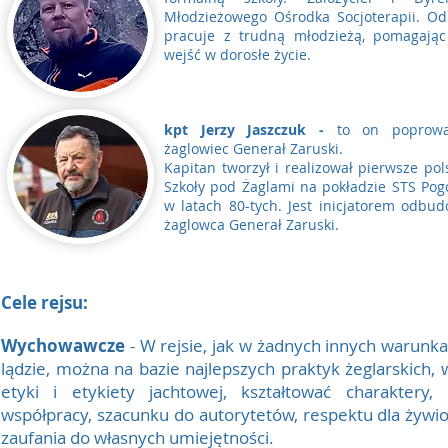
Młodzieżowego Ośrodka Socjoterapii. Od
pracuje z trudną młodzieżą, pomagając
wejść w dorosłe życie.
kpt Jerzy Jaszczuk -
to on poprowa
żaglowiec Generał Zaruski.
Kapitan tworzył i realizował pierwsze pol
Szkoły pod Żaglami na pokładzie STS Pog
w latach 80-tych. Jest inicjatorem odbu
żaglowca Generał Zaruski.
Cele rejsu:
Wychowawcze
- W rejsie, jak w żadnych innych warunk
lądzie, można na bazie najlepszych praktyk żeglarskich,
etyki i etykiety jachtowej, kształtować charaktery, 
współpracy, szacunku do autorytetów, respektu dla żywi
zaufania do własnych umiejętności.