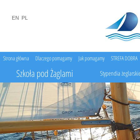
EN
PL
Strona główna
Dlaczego pomagamy
Jak pomagamy
STREFA DOBRA
Szkoła pod Żaglami
Stypendia żeglarski