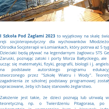
I Szkoła Pod Żaglami 2023
to wyjątkowy na skalę świ
rejs socjoterapeutyczny
dla wychowanków Młodzieżo
Ośrodka Socjoterapii w Łomiankach, który potrwa aż 5 ty
Dzieciaki będą pływać na legendarnym żaglowcu STS Ge
Zaruski, poznając zatoki i porty Morza Bałtyckiego, ale
ucząc się matematyki, fizyki, geografii, biologii i j. angiel
na podstawie autorskiego programu edukacyj
stworzonego przez "Szkołę Wiatru i Wody". Teoret
zagadnienia ze szkolnej podstawy programowej został
opracowane, żeby ich bazę stanowiło żeglarstwo.
Założenie jest takie, że dzieci poznają lub utrwalą w
teoretyczną, np. o Twierdzeniu Pitagorasa, po