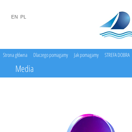
EN
PL
Strona główna
Dlaczego pomagamy
Jak pomagamy
STREFA DOBRA
Media