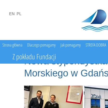
EN
PL
Strona główna
Dlaczego pomagamy
Jak pomagamy
STREFA DOBRA
Z pokładu Fundacji
Nowa stypendystka
Morskiego w Gdań