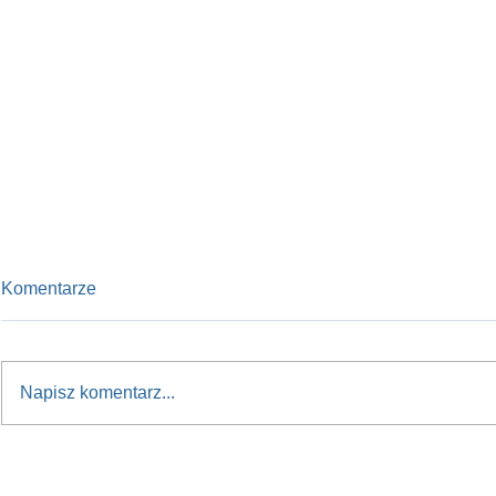
Komentarze
Napisz komentarz...
Nowy kurs na przyszłość:
RUSZAMY w 
Sasanka 660 dla młodzieży
do Polski!