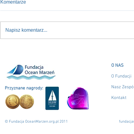
Komentarze
Napisz komentarz...
Nowy kurs na przyszłość:
RUSZAMY w 
Sasanka 660 dla młodzieży
do Polski!
O NAS
O Fundacji
Nasz Zespó
Przyznane nagrody:
Kontakt
© Fundacja OceanMarzen.org.pl 2011
fundacj