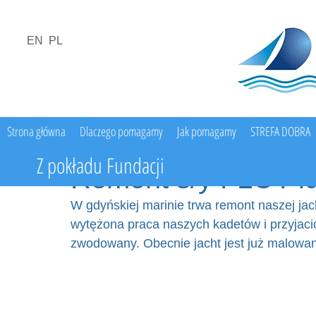
EN
PL
Strona główna
Dlaczego pomagamy
Jak pomagamy
STREFA DOBRA
Z pokładu Fundacji
Remont s/y FLOT id
W gdyńskiej marinie trwa remont naszej jac
wytężona praca naszych kadetów i przyjaciół
zwodowany. Obecnie jacht jest już malowany