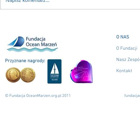
Napisz komentarz...
Nowy kurs na przyszłość:
RUSZAMY w 
Sasanka 660 dla młodzieży
do Polski!
O NAS
O Fundacji
Nasz Zespó
Przyznane nagrody:
Kontakt
© Fundacja OceanMarzen.org.pl 2011
fundacj