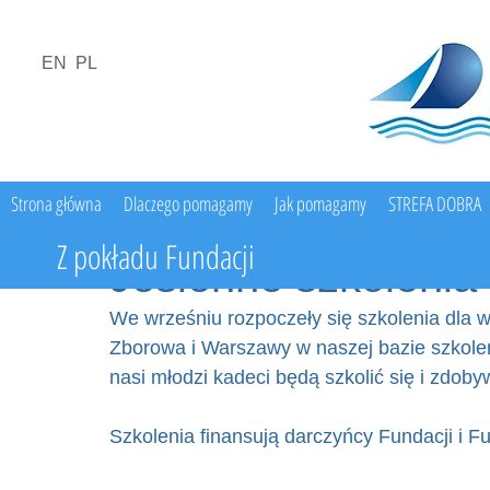
EN
PL
Strona główna
Dlaczego pomagamy
Jak pomagamy
STREFA DOBRA
Z pokładu Fundacji
Jesienne szkolenia
We wrześniu rozpoczeły się szkolenia dl
Zborowa i Warszawy w naszej bazie szkoleni
nasi młodzi kadeci będą szkolić się i zdob
Szkolenia finansują darczyńcy Fundacji i F